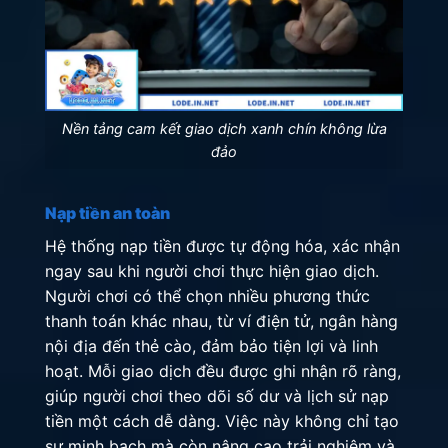
Nền tảng cam kết giao dịch xanh chín không lừa
đảo
Nạp tiền an toàn
Hệ thống nạp tiền được tự động hóa, xác nhận
ngay sau khi người chơi thực hiện giao dịch.
Người chơi có thể chọn nhiều phương thức
thanh toán khác nhau, từ ví điện tử, ngân hàng
nội địa đến thẻ cào, đảm bảo tiện lợi và linh
hoạt. Mỗi giao dịch đều được ghi nhận rõ ràng,
giúp người chơi theo dõi số dư và lịch sử nạp
tiền một cách dễ dàng. Việc này không chỉ tạo
sự minh bạch mà còn nâng cao trải nghiệm và