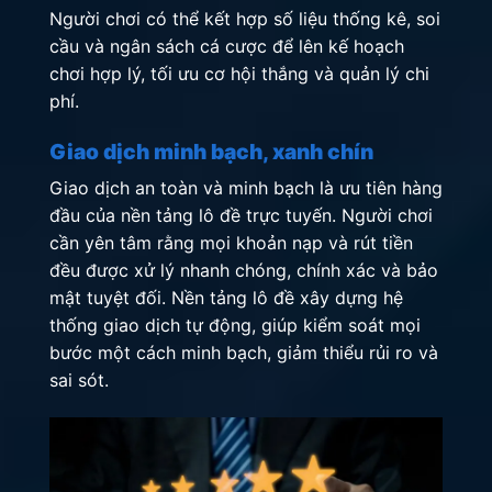
Người chơi có thể kết hợp số liệu thống kê, soi
cầu và ngân sách cá cược để lên kế hoạch
chơi hợp lý, tối ưu cơ hội thắng và quản lý chi
phí.
Giao dịch minh bạch, xanh chín
Giao dịch an toàn và minh bạch là ưu tiên hàng
đầu của nền tảng lô đề trực tuyến. Người chơi
cần yên tâm rằng mọi khoản nạp và rút tiền
đều được xử lý nhanh chóng, chính xác và bảo
mật tuyệt đối. Nền tảng lô đề xây dựng hệ
thống giao dịch tự động, giúp kiểm soát mọi
bước một cách minh bạch, giảm thiểu rủi ro và
sai sót.