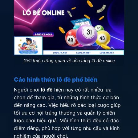
Giới thiệu tổng quan về nền tảng lô đề online
Các hình thức lô đề phổ biến
Người chơi
lô đề
hiện nay có rất nhiều lựa
chọn để tham gia, từ những hình thức cơ bản
đến nâng cao. Việc hiểu rõ các loại cược giúp
tối ưu cơ hội trúng thưởng và quản lý chiến
lược chơi hiệu quả. Mỗi hình thức đều có đặc
điểm riêng, phù hợp với từng nhu cầu và kinh
nghiệm của người chơi.