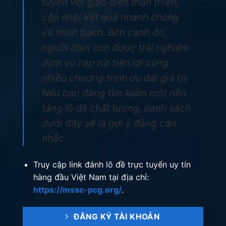
tuyến với giao diện thân thiện,
cập nhật kết quả nhanh chóng
và minh bạch. Bên cạnh đó,
người chơi còn được trải nghiệm
dịch vụ nạp rút tiện lợi cùng
nhiều chương trình ưu đãi giá trị.
Nếu bạn đang tìm kiếm một nền
tảng lô đề chất lượng, danh sách
dưới đây sẽ là gợi ý đáng cân
nhắc.
Truy cập link đánh lô đề trực tuyến uy tín
hàng đầu Việt Nam tại địa chỉ:
https://mssc-pcg.org/
.
ĐĂNG KÝ TÀI KHOẢN