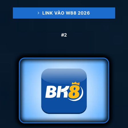
LINK VÀO W88 2026
#2