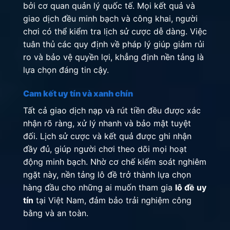
bởi cơ quan quản lý quốc tế. Mọi kết quả và
giao dịch đều minh bạch và công khai, người
chơi có thể kiểm tra lịch sử cược dễ dàng. Việc
tuân thủ các quy định về pháp lý giúp giảm rủi
ro và bảo vệ quyền lợi, khẳng định nền tảng là
lựa chọn đáng tin cậy.
Cam kết uy tín và xanh chín
Tất cả giao dịch nạp và rút tiền đều được xác
nhận rõ ràng, xử lý nhanh và bảo mật tuyệt
đối. Lịch sử cược và kết quả được ghi nhận
đầy đủ, giúp người chơi theo dõi mọi hoạt
động minh bạch. Nhờ cơ chế kiểm soát nghiêm
ngặt này, nền tảng lô đề trở thành lựa chọn
hàng đầu cho những ai muốn tham gia
lô đề uy
tín
tại Việt Nam, đảm bảo trải nghiệm công
bằng và an toàn.