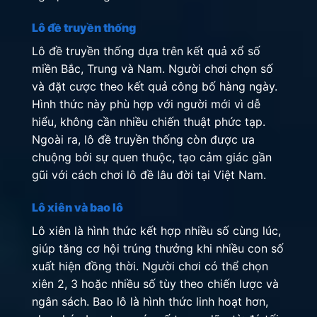
Lô đề truyền thống
Lô đề truyền thống dựa trên kết quả xổ số
miền Bắc, Trung và Nam. Người chơi chọn số
và đặt cược theo kết quả công bố hàng ngày.
Hình thức này phù hợp với người mới vì dễ
hiểu, không cần nhiều chiến thuật phức tạp.
Ngoài ra, lô đề truyền thống còn được ưa
chuộng bởi sự quen thuộc, tạo cảm giác gần
gũi với cách chơi lô đề lâu đời tại Việt Nam.
Lô xiên và bao lô
Lô xiên là hình thức kết hợp nhiều số cùng lúc,
giúp tăng cơ hội trúng thưởng khi nhiều con số
xuất hiện đồng thời. Người chơi có thể chọn
xiên 2, 3 hoặc nhiều số tùy theo chiến lược và
ngân sách. Bao lô là hình thức linh hoạt hơn,