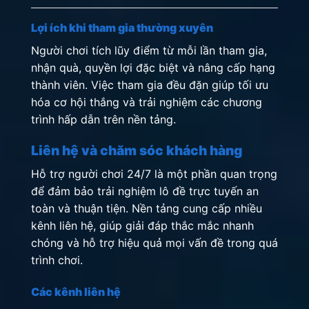
Lợi ích khi tham gia thường xuyên
Người chơi tích lũy điểm từ mỗi lần tham gia,
nhận quà, quyền lợi đặc biệt và nâng cấp hạng
thành viên. Việc tham gia đều đặn giúp tối ưu
hóa cơ hội thắng và trải nghiệm các chương
trình hấp dẫn trên nền tảng.
Liên hệ và chăm sóc khách hàng
Hỗ trợ người chơi 24/7 là một phần quan trọng
để đảm bảo trải nghiệm lô đề trực tuyến an
toàn và thuận tiện. Nền tảng cung cấp nhiều
kênh liên hệ, giúp giải đáp thắc mắc nhanh
chóng và hỗ trợ hiệu quả mọi vấn đề trong quá
trình chơi.
Các kênh liên hệ