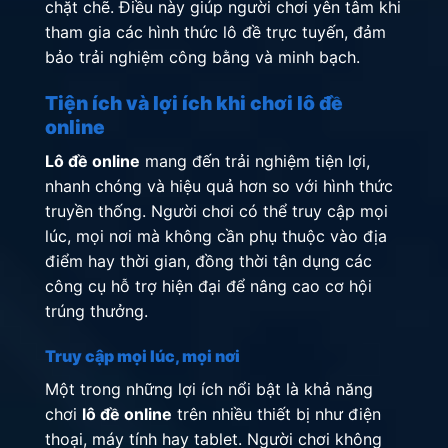
chặt chẽ. Điều này giúp người chơi yên tâm khi
tham gia các hình thức lô đề trực tuyến, đảm
bảo trải nghiệm công bằng và minh bạch.
Tiện ích và lợi ích khi chơi lô đề
online
Lô đề online
mang đến trải nghiệm tiện lợi,
nhanh chóng và hiệu quả hơn so với hình thức
truyền thống. Người chơi có thể truy cập mọi
lúc, mọi nơi mà không cần phụ thuộc vào địa
điểm hay thời gian, đồng thời tận dụng các
công cụ hỗ trợ hiện đại để nâng cao cơ hội
trúng thưởng.
Truy cập mọi lúc, mọi nơi
Một trong những lợi ích nổi bật là khả năng
chơi
lô đề online
trên nhiều thiết bị như điện
thoại, máy tính hay tablet. Người chơi không