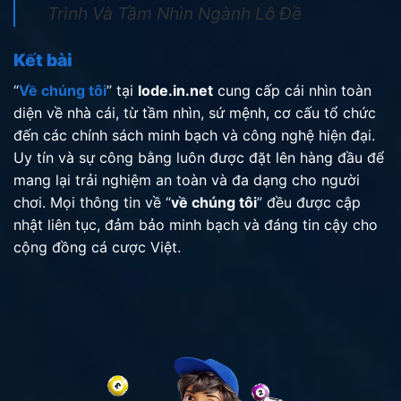
Trình Và Tầm Nhìn Ngành Lô Đề
Kết bài
“
Về chúng tôi
” tại
lode.in.net
cung cấp cái nhìn toàn
diện về nhà cái, từ tầm nhìn, sứ mệnh, cơ cấu tổ chức
đến các chính sách minh bạch và công nghệ hiện đại.
Uy tín và sự công bằng luôn được đặt lên hàng đầu để
mang lại trải nghiệm an toàn và đa dạng cho người
chơi. Mọi thông tin về “
về chúng tôi
” đều được cập
nhật liên tục, đảm bảo minh bạch và đáng tin cậy cho
cộng đồng cá cược Việt.