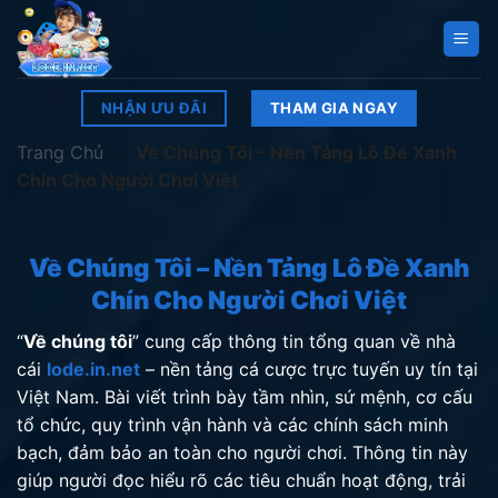
Chuyển
đến
nội
dung
THAM GIA NGAY
NHẬN ƯU ĐÃI
Trang Chủ
»
Về Chúng Tôi – Nền Tảng Lô Đề Xanh
Chín Cho Người Chơi Việt
Về Chúng Tôi – Nền Tảng Lô Đề Xanh
Chín Cho Người Chơi Việt
“
Về chúng tôi
” cung cấp thông tin tổng quan về nhà
cái
lode.in.net
– nền tảng cá cược trực tuyến uy tín tại
Việt Nam. Bài viết trình bày tầm nhìn, sứ mệnh, cơ cấu
tổ chức, quy trình vận hành và các chính sách minh
bạch, đảm bảo an toàn cho người chơi. Thông tin này
giúp người đọc hiểu rõ các tiêu chuẩn hoạt động, trải