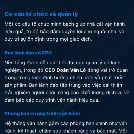
Cơ cấu tổ chức và quản lý
Một cơ cấu tổ chức minh bạch giúp nhà cái vận hành
hiệu quả, từ đó bảo đảm quyền lợi cho người chơi và
duy trì sự ổn định trong mọi giao dịch.
Ban lãnh đạo và CEO
Nền tảng được dẫn dắt bởi đội ngũ quản lý có kinh
nghiệm, trong đó
CEO Đoàn Văn Lô
đóng vai trò quan
trọng trong việc định hướng chiến lược và phát triển
sản phẩm. Ban lãnh đạo tập trung vào việc cải thiện
trải nghiệm người chơi, nâng cao chất lượng dịch vụ và
đảm bảo các quy trình vận hành hiệu quả.
Phòng ban và quy trình vận hành
Hệ thống vận hành gồm các phòng ban chính như vận
hành, kỹ thuật, chăm sóc khách hàng và bảo mật. Mỗi