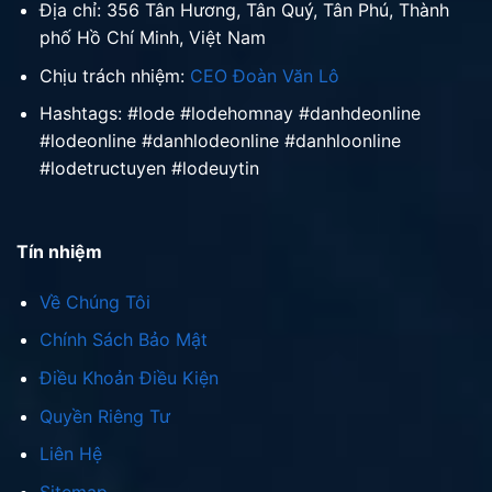
Địa chỉ: 356 Tân Hương, Tân Quý, Tân Phú, Thành
phố Hồ Chí Minh, Việt Nam
Chịu trách nhiệm:
CEO Đoàn Văn Lô
Hashtags: #lode #lodehomnay #danhdeonline
#lodeonline #danhlodeonline #danhloonline
#lodetructuyen #lodeuytin
Tín nhiệm
Về Chúng Tôi
Chính Sách Bảo Mật
Điều Khoản Điều Kiện
Quyền Riêng Tư
Liên Hệ
Sitemap