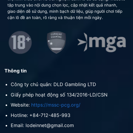
tập trung vào nội dung chọn lọc, cập nhật kết quả nhanh,
giao diện dễ sử dụng, minh bạch dữ liệu, giúp người chơi tiếp
cận lô đề an toàn, rõ ràng và thuận tiện mỗi ngày.
Thông tin
Công ty chủ quản: DLD Gambling LTD
Giấy phép hoạt động số 134/2016-LD/CSN
Website:
https://mssc-pcg.org/
Hotline: +84-712-485-993
Email:
lodeinnet@gmail.com