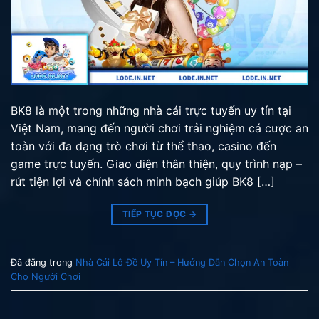
BK8 là một trong những nhà cái trực tuyến uy tín tại
Việt Nam, mang đến người chơi trải nghiệm cá cược an
toàn với đa dạng trò chơi từ thể thao, casino đến
game trực tuyến. Giao diện thân thiện, quy trình nạp –
rút tiện lợi và chính sách minh bạch giúp BK8 […]
TIẾP TỤC ĐỌC
→
Đã đăng trong
Nhà Cái Lô Đề Uy Tín – Hướng Dẫn Chọn An Toàn
Cho Người Chơi